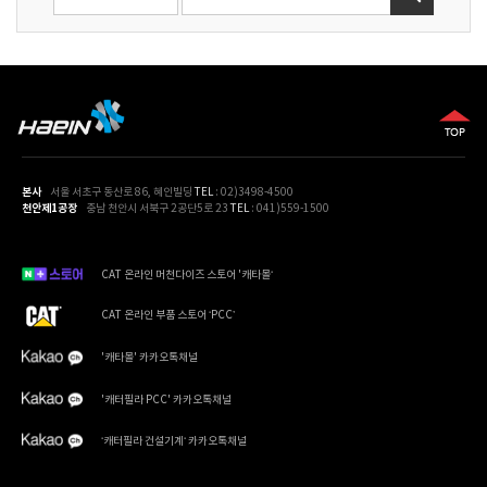
본사
서울 서초구 동산로 86, 혜인빌딩
TEL
: 02)3498-4500
천안제1공장
충남 천안시 서북구 2공단5로 23
TEL
: 041)559-1500
CAT 온라인 머천다이즈 스토어 '캐타몰‘
CAT 온라인 부품 스토어 ‘PCC’
'캐타몰' 카카오톡채널
'캐터필라 PCC' 카카오톡채널
‘캐터필라 건설기계‘ 카카오톡채널