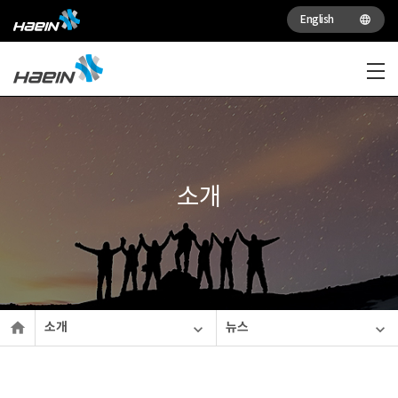
English

소개

소개
뉴스

